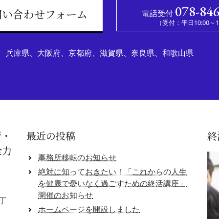
078-84
電話受付
問い合わせフォーム
（受付：平日10:00～17
兵庫県、大阪府、京都府、滋賀県、奈良県、和歌山県
所・
最近の投稿
終
全力
事務所移転のお知らせ
絶対に知っておきたい！「これからの人生
を健康で憂いなく過ごすための終活講座」
開催のお知らせ
丁
ホームページを開設しました