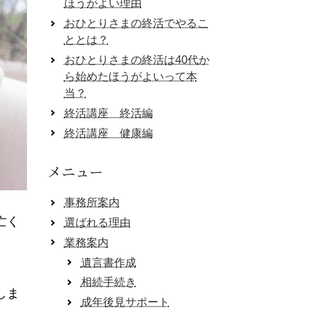
ほうがよい理由
おひとりさまの終活でやるこ
ととは？
おひとりさまの終活は40代か
ら始めたほうがよいって本
当？
終活講座 終活編
終活講座 健康編
メニュー
事務所案内
亡く
選ばれる理由
業務案内
遺言書作成
相続手続き
しま
成年後見サポート